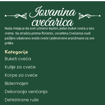
Naša misija je da svet učinimo lepšim, jedan buket cveća u isto
vreme. Sa strašću prema floristici, JovaNina Cvećarica nudi
pažljivo odabrano sveže cveće i jedinstvene aranžmane za sve
prilike.
Kategorije
Buketi cveća
Kutije za cveće
Korpe za cveće
Bidermajeri
Dekoracija venčanja
Dehidrirane ruže