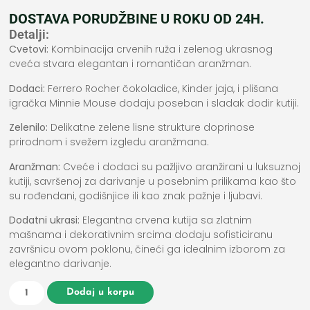
DOSTAVA PORUDŽBINE U ROKU OD 24H.
Detalji:
Cvetovi:
Kombinacija crvenih ruža i zelenog ukrasnog
cveća stvara elegantan i romantičan aranžman.
Dodaci:
Ferrero Rocher čokoladice, Kinder jaja, i plišana
igračka Minnie Mouse dodaju poseban i sladak dodir kutiji.
Zelenilo:
Delikatne zelene lisne strukture doprinose
prirodnom i svežem izgledu aranžmana.
Aranžman:
Cveće i dodaci su pažljivo aranžirani u luksuznoj
kutiji, savršenoj za darivanje u posebnim prilikama kao što
su rođendani, godišnjice ili kao znak pažnje i ljubavi.
Dodatni ukrasi:
Elegantna crvena kutija sa zlatnim
mašnama i dekorativnim srcima dodaju sofisticiranu
završnicu ovom poklonu, čineći ga idealnim izborom za
elegantno darivanje.
Dodaj u korpu