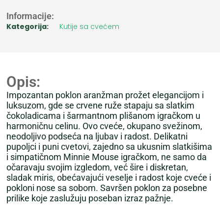
Informacije:
Kategorija:
Kutije sa cvećem
Opis:
Impozantan poklon aranžman prožet elegancijom i
luksuzom, gde se crvene ruže stapaju sa slatkim
čokoladicama i šarmantnom plišanom igračkom u
harmoničnu celinu. Ovo cveće, okupano svežinom,
neodoljivo podseća na ljubav i radost. Delikatni
pupoljci i puni cvetovi, zajedno sa ukusnim slatkišima
i simpatičnom Minnie Mouse igračkom, ne samo da
očaravaju svojim izgledom, već šire i diskretan,
sladak miris, obećavajući veselje i radost koje cveće i
pokloni nose sa sobom. Savršen poklon za posebne
prilike koje zaslužuju poseban izraz pažnje.