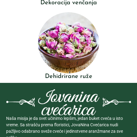
Dekoracija venčanja
Dehidrirane ruže
Naša misija je da svet učinimo lepšim, jedan buket cveća u isto
vreme. Sa strašću prema floristici, JovaNina Cvećarica nudi
pažljivo odabrano sveže cveće i jedinstvene aranžmane za sve