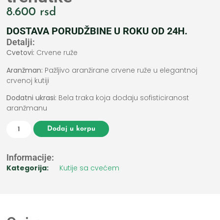
8.600
rsd
DOSTAVA PORUDŽBINE U ROKU OD 24H.
Detalji:
Cvetovi:
Crvene ruže
Aranžman:
Pažljivo aranžirane crvene ruže u elegantnoj
crvenoj kutiji
Dodatni ukrasi:
Bela traka koja dodaju sofisticiranost
aranžmanu
Dodaj u korpu
Informacije:
Kategorija:
Kutije sa cvećem