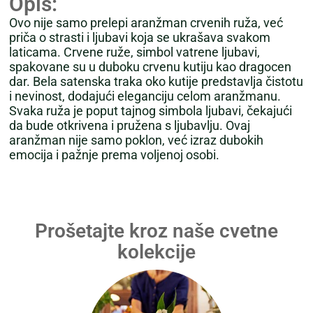
Opis:
Ovo nije samo prelepi aranžman crvenih ruža, već
priča o strasti i ljubavi koja se ukrašava svakom
laticama. Crvene ruže, simbol vatrene ljubavi,
spakovane su u duboku crvenu kutiju kao dragocen
dar. Bela satenska traka oko kutije predstavlja čistotu
i nevinost, dodajući eleganciju celom aranžmanu.
Svaka ruža je poput tajnog simbola ljubavi, čekajući
da bude otkrivena i pružena s ljubavlju. Ovaj
aranžman nije samo poklon, već izraz dubokih
emocija i pažnje prema voljenoj osobi.
Prošetajte kroz naše cvetne
kolekcije