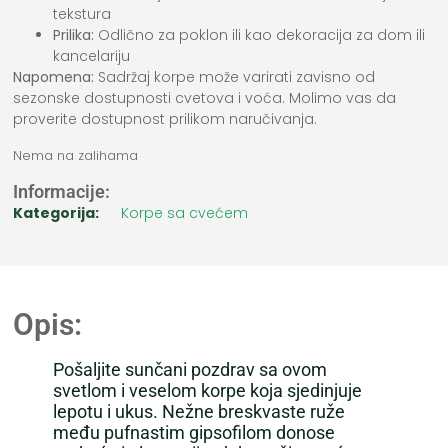
tekstura
Prilika:
Odlično za poklon ili kao dekoracija za dom ili
kancelariju
Napomena:
Sadržaj korpe može varirati zavisno od
sezonske dostupnosti cvetova i voća. Molimo vas da
proverite dostupnost prilikom naručivanja.
Nema na zalihama
Informacije:
Kategorija:
Korpe sa cvećem
Opis:
Pošaljite sunčani pozdrav sa ovom
svetlom i veselom korpe koja sjedinjuje
lepotu i ukus. Nežne breskvaste ruže
među pufnastim gipsofilom donose