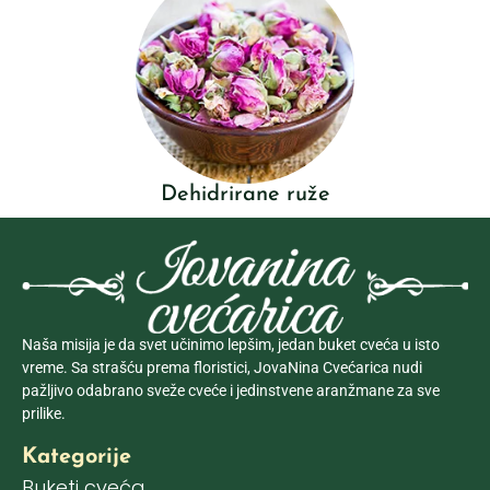
Dehidrirane ruže
Naša misija je da svet učinimo lepšim, jedan buket cveća u isto
vreme. Sa strašću prema floristici, JovaNina Cvećarica nudi
pažljivo odabrano sveže cveće i jedinstvene aranžmane za sve
prilike.
Kategorije
Buketi cveća