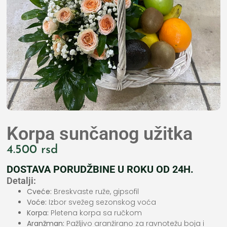
Korpa sunčanog užitka
4.500
rsd
DOSTAVA PORUDŽBINE U ROKU OD 24H.
Detalji:
Cveće:
Breskvaste ruže, gipsofil
Voće:
Izbor svežeg sezonskog voća
Korpa:
Pletena korpa sa ručkom
Aranžman:
Pažljivo aranžirano za ravnotežu boja i