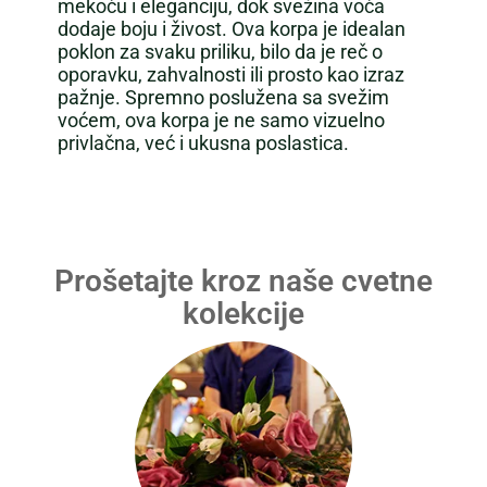
mekoću i eleganciju, dok svežina voća
dodaje boju i živost. Ova korpa je idealan
poklon za svaku priliku, bilo da je reč o
oporavku, zahvalnosti ili prosto kao izraz
pažnje. Spremno poslužena sa svežim
voćem, ova korpa je ne samo vizuelno
privlačna, već i ukusna poslastica.
Prošetajte kroz naše cvetne
kolekcije