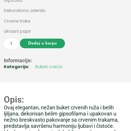
Gipsofila
Dekorativno zelenilo
Crvene trake
Ukrasni papir
Dodaj u korpu
Informacije:
Kategorija:
Buketi cveća
Opis:
Ovaj elegantan, nežan buket crvenih ruža i belih
ljiljana, dekorisan belim gipsofilama i upakovan u
nežno breskvasto pakovanje sa crvenim trakama,
predstavlja savršenu harmoniju ljubavi i čistoće.