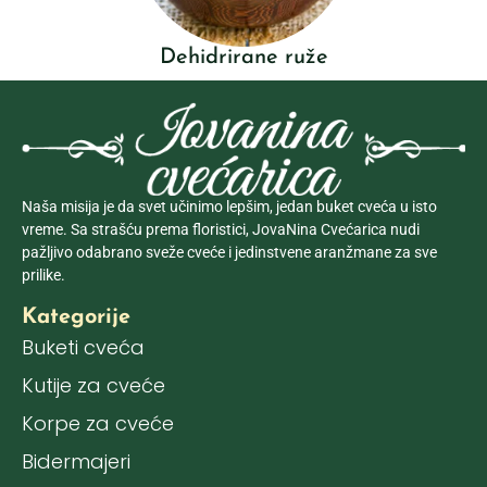
Dehidrirane ruže
Naša misija je da svet učinimo lepšim, jedan buket cveća u isto
vreme. Sa strašću prema floristici, JovaNina Cvećarica nudi
pažljivo odabrano sveže cveće i jedinstvene aranžmane za sve
prilike.
Kategorije
Buketi cveća
Kutije za cveće
Korpe za cveće
Bidermajeri