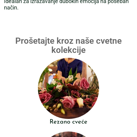
Idealan za izražavanje dubokih emocija na poseban
način.
Prošetajte kroz naše cvetne
kolekcije
Rezano cveće