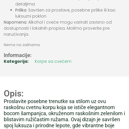
detaljima
Prilika:
Savršen za proslave, posebne prilike ili kao
luksuzni poklon
Napomena:
Alkohol i cveće mogu varirati zavisno od
dostupnosti i lokalnih propisa. Molimo proverite pre
naručivanja.
Nema na zalihama
Informacije:
Kategorija:
Korpe sa cvećem
Opis:
Proslavite posebne trenutke sa stilom uz ovu
raskošnu cvetnu korpu koja se ističe elegantnom
bocom šampanjca, okruženom raskošnim zelenilom i
blistavim ružičastim ružama. Ovaj dizajn je savršen
spoj luksuza i prirodne lepote, gde vibrantne boje