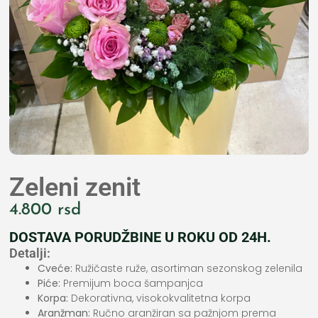
Zeleni zenit
4.800
rsd
DOSTAVA PORUDŽBINE U ROKU OD 24H.
Detalji:
Cveće:
Ružičaste ruže, asortiman sezonskog zelenila
Piće:
Premijum boca šampanjca
Korpa:
Dekorativna, visokokvalitetna korpa
Aranžman:
Ručno aranžiran sa pažnjom prema