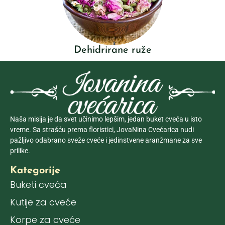
Dehidrirane ruže
Naša misija je da svet učinimo lepšim, jedan buket cveća u isto
vreme. Sa strašću prema floristici, JovaNina Cvećarica nudi
pažljivo odabrano sveže cveće i jedinstvene aranžmane za sve
prilike.
Kategorije
Buketi cveća
Kutije za cveće
Korpe za cveće