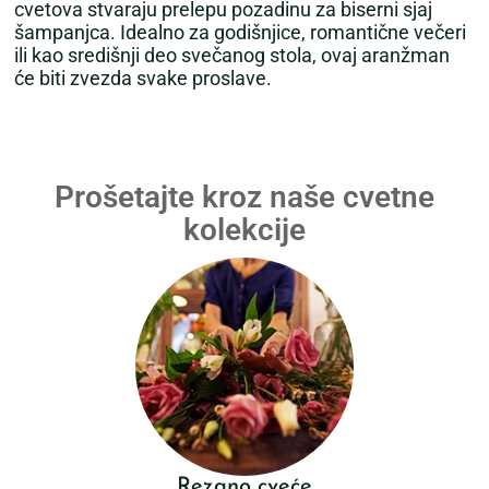
cvetova stvaraju prelepu pozadinu za biserni sjaj
šampanjca. Idealno za godišnjice, romantične večeri
ili kao središnji deo svečanog stola, ovaj aranžman
će biti zvezda svake proslave.
Prošetajte kroz naše cvetne
kolekcije
Rezano cveće