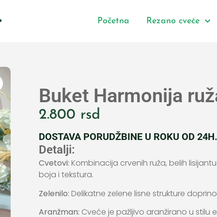
Početna
Rezano cveće
Buket Harmonija ruž
2.800
rsd
DOSTAVA PORUDŽBINE U ROKU OD 24H
Detalji:
Cvetovi:
Kombinacija crvenih ruža, belih lisijant
boja i tekstura.
Zelenilo:
Delikatne zelene lisne strukture doprin
Aranžman:
Cveće je pažljivo aranžirano u stilu