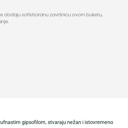
e dodaju sofisticiranu završnicu ovom buketu,
nje.
 pufnastim gipsofilom, stvaraju nežan i istovremeno