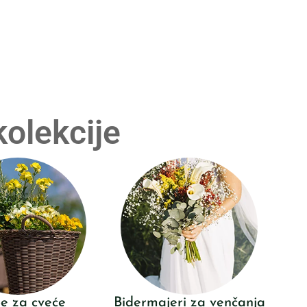
kolekcije
e za cveće
Bidermajeri za venčanja