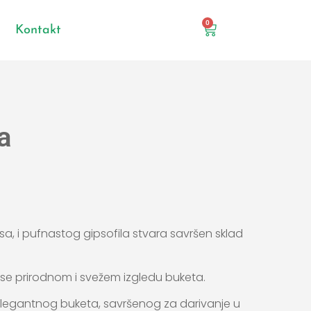
0
Kontakt
a
.
usa, i pufnastog gipsofila stvara savršen sklad
ose prirodnom i svežem izgledu buketa.
 elegantnog buketa, savršenog za darivanje u