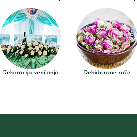
Dekoracija venčanja
Dehidrirane ruže