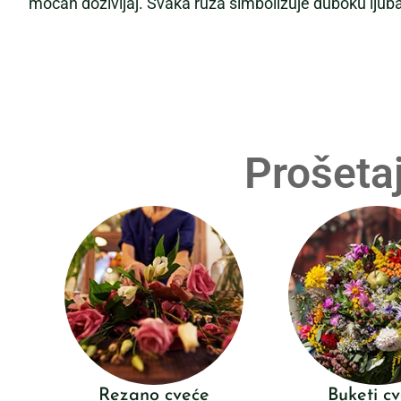
moćan doživljaj. Svaka ruža simbolizuje duboku ljubav 
Prošetaj
Rezano cveće
Buketi c