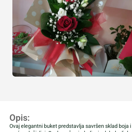
Opis:
Ovaj elegantni buket predstavlja savršen sklad boja i