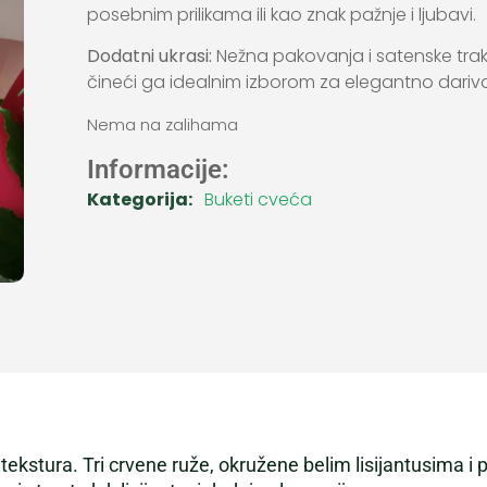
posebnim prilikama ili kao znak pažnje i ljubavi.
Dodatni ukrasi:
Nežna pakovanja i satenske trak
čineći ga idealnim izborom za elegantno dariva
Nema na zalihama
Informacije:
Kategorija:
Buketi cveća
 tekstura. Tri crvene ruže, okružene belim lisijantusima i