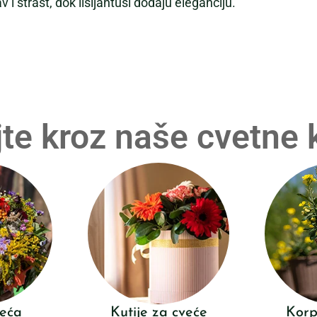
i strast, dok lisijantusi dodaju eleganciju.
te kroz naše cvetne 
veća
Kutije za cveće
Korp